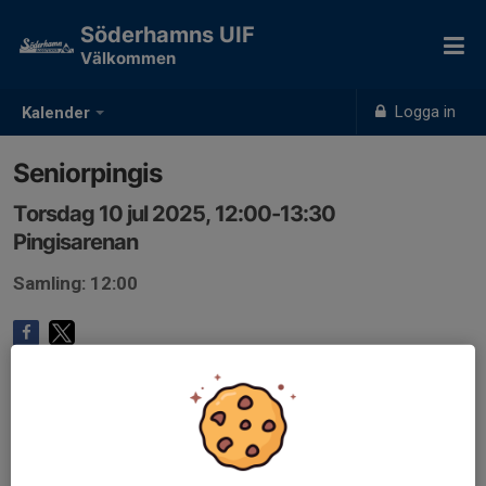
Söderhamns UIF
Välkommen
Logga in
Kalender
Seniorpingis
Torsdag 10 jul 2025, 12:00-13:30
Pingisarenan
Samling: 12:00