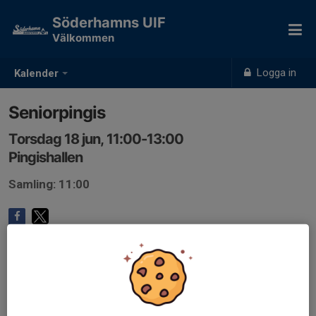
Söderhamns UIF
Välkommen
Logga in
Kalender
Seniorpingis
Torsdag 18 jun, 11:00-13:00
Pingishallen
Samling: 11:00