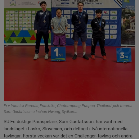
Fr.v Yannick Paredis, Frankrike, Chatermpong Punpoo, Thailand ,och treorna
Sam Gustafsson o Inchun Hwang, Sydkorea.
SUIFs duktige Paraspelare, Sam Gustafsson, har varit med
landslaget i Lasko, Slovenien, och deltagit i två internationella
tävlingar. Första veckan var det en Challenger-tävling och andra