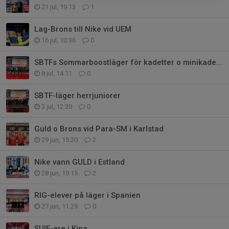
21 jul, 19:13
1
Lag-Brons till Nike vid UEM
16 jul, 10:36
0
SBTFs Sommarboostläger för kadetter o minikadetter
8 jul, 14:11
0
SBTF-läger herrjuniorer
3 jul, 12:30
0
Guld o Brons vid Para-SM i Karlstad
29 jun, 15:20
2
Nike vann GULD i Estland
28 jun, 19:15
2
RIG-elever på läger i Spanien
27 jun, 11:29
0
SUIF-are i Kina