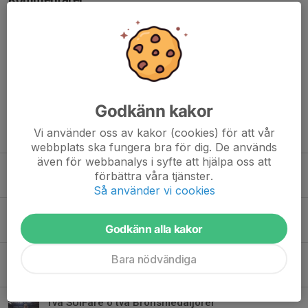
Åke Hellström
15 maj, 12:43
Bra kämpat å kul att du slog värödsettan. Det bevisar att
du är på rätt väg. Heja heja
Godkänn kakor
Vi använder oss av kakor (cookies) för att vår
Tidigare nyheter
webbplats ska fungera bra för dig. De används
även för webbanalys i syfte att hjälpa oss att
SUIFs Summercamp 2026
förbättra våra tjänster.
Igår, 17:13
0
Så använder vi cookies
Int. elitläger i Söderhamn
Godkänn alla kakor
23 jul, 19:03
0
Dubbla medaljer till Sam i Thailand
Bara nödvändiga
23 jul, 10:41
0
Två SUIFare o två Bronsmedaljörer