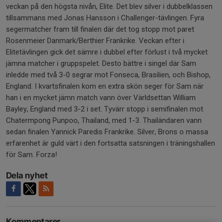
veckan på den högsta nivån, Elite. Det blev silver i dubbelklassen
tillsammans med Jonas Hansson i Challenger-tävlingen. Fyra
segermatcher fram till finalen där det tog stopp mot paret
Rosenmeier Danmark/Berthier Frankrike. Veckan efter i
Elitetävlingen gick det sämre i dubbel efter förlust i två mycket
jämna matcher i gruppspelet. Desto bättre i singel där Sam
inledde med två 3-0 segrar mot Fonseca, Brasilien, och Bishop,
England. I kvartsfinalen kom en extra skön seger för Sam när
han i en mycket jämn match vann över Världsettan William
Bayley, England med 3-2 i set. Tyvärr stopp i semifinalen mot
Chatermpong Punpoo, Thailand, med 1-3. Thailändaren vann
sedan finalen Yannick Paredis Frankrike. Silver, Brons o massa
erfarenhet är guld värt i den fortsatta satsningen i träningshallen
för Sam. Forza!
Dela nyhet
Kommentarer