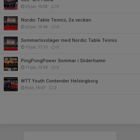
25 jun, 10:03
0
Nordic Table Tennis, 2a veckan
23 jun, 13:44
0
Sommarlovsläger med Nordic Table Tennis
15 jun, 17:15
0
PingPongPower Sommar i Söderhamn
11 jun, 13:39
0
WTT Youth Contender Helsingborg
8 jun, 16:07
2