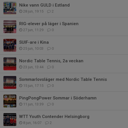
Nike vann GULD i Estland
28 jun, 19:15
2
RIG-elever på läger i Spanien
27 jun, 11:29
0
SUIF-are i Kina
25 jun, 10:03
0
Nordic Table Tennis, 2a veckan
23 jun, 13:44
0
Sommarlovsläger med Nordic Table Tennis
15 jun, 17:15
0
PingPongPower Sommar i Söderhamn
11 jun, 13:39
0
WTT Youth Contender Helsingborg
8 jun, 16:07
2