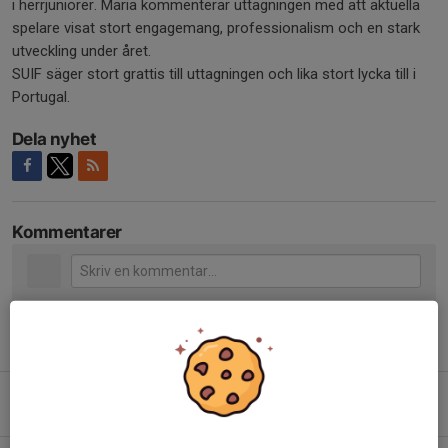
i herrjuniorer. Maria kommenterar uttagningen med att aktuella
spelare visat stort engagemang, professionalism och en stark
utveckling under året.
SUIF säger stort grattis till uttagningen och lika stort lycka till i
Portugal.
Dela nyhet
Kommentarer
Tidigare nyheter
SUIFs Summercamp 2026
5 aug, 17:13
0