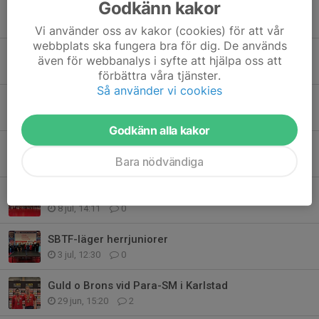
Godkänn kakor
Int. elitläger i Söderhamn
23 jul, 19:03
0
Vi använder oss av kakor (cookies) för att vår
webbplats ska fungera bra för dig. De används
Dubbla medaljer till Sam i Thailand
även för webbanalys i syfte att hjälpa oss att
23 jul, 10:41
0
förbättra våra tjänster.
Så använder vi cookies
Två SUIFare o två Bronsmedaljörer
21 jul, 19:13
1
Godkänn alla kakor
Lag-Brons till Nike vid UEM
Bara nödvändiga
16 jul, 10:36
0
SBTFs Sommarboostläger för kadetter o minikadetter
8 jul, 14:11
0
SBTF-läger herrjuniorer
3 jul, 12:30
0
Guld o Brons vid Para-SM i Karlstad
29 jun, 15:20
2