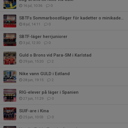
16 jul, 10:36
0
SBTFs Sommarboostläger för kadetter o minikadetter
8 jul, 14:11
0
SBTF-läger herrjuniorer
3 jul, 12:30
0
Guld o Brons vid Para-SM i Karlstad
29 jun, 15:20
2
Nike vann GULD i Estland
28 jun, 19:15
2
RIG-elever på läger i Spanien
27 jun, 11:29
0
SUIF-are i Kina
25 jun, 10:03
0