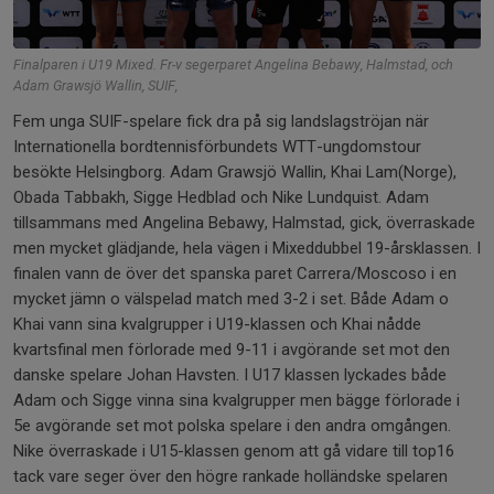
Finalparen i U19 Mixed. Fr-v segerparet Angelina Bebawy, Halmstad, och
Adam Grawsjö Wallin, SUIF,
Fem unga SUIF-spelare fick dra på sig landslagströjan när
Internationella bordtennisförbundets WTT-ungdomstour
besökte Helsingborg. Adam Grawsjö Wallin, Khai Lam(Norge),
Obada Tabbakh, Sigge Hedblad och Nike Lundquist. Adam
tillsammans med Angelina Bebawy, Halmstad, gick, överraskade
men mycket glädjande, hela vägen i Mixeddubbel 19-årsklassen. I
finalen vann de över det spanska paret Carrera/Moscoso i en
mycket jämn o välspelad match med 3-2 i set. Både Adam o
Khai vann sina kvalgrupper i U19-klassen och Khai nådde
kvartsfinal men förlorade med 9-11 i avgörande set mot den
danske spelare Johan Havsten. I U17 klassen lyckades både
Adam och Sigge vinna sina kvalgrupper men bägge förlorade i
5e avgörande set mot polska spelare i den andra omgången.
Nike överraskade i U15-klassen genom att gå vidare till top16
tack vare seger över den högre rankade holländske spelaren