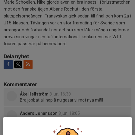
Marie Schoellen. Nike gjorde även en bra insats i förlustmatchen
mot den franske tjejen Albane Rochut i den första
slutspelsomgången. Fransyskan gick sedan till final och kom 2a i
U15-klassen. Tävlingen var en stor framgång för Sverige som
arrangör och förbundet gör det bra som låter många ungdomar
prova sina vingar i en tuff internationell konkurrens när WTT-
touren passerar på hemmabord.
Dela nyhet
Kommentarer
Åke Hellström
8 jun, 16:30
Bra jobbat allihop å nu gasar vi mot nya mål!
Anders Johansson
8 jun, 18:05
Fina resultat som vanligt ❤️💙🏓