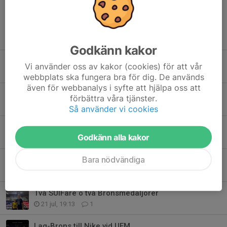
Tidigare nyheter
Godkänn kakor
Sam uttagen till VM
Vi använder oss av kakor (cookies) för att vår
Idag, 19:19
1
webbplats ska fungera bra för dig. De används
även för webbanalys i syfte att hjälpa oss att
SUIFs Summercamp 2026
förbättra våra tjänster.
5 aug, 17:13
0
Så använder vi cookies
Int. elitläger i Söderhamn
Godkänn alla kakor
23 jul, 19:03
0
Bara nödvändiga
Dubbla medaljer till Sam i Thailand
23 jul, 10:41
0
Två SUIFare o två Bronsmedaljörer
21 jul, 19:13
1
Lag-Brons till Nike vid UEM