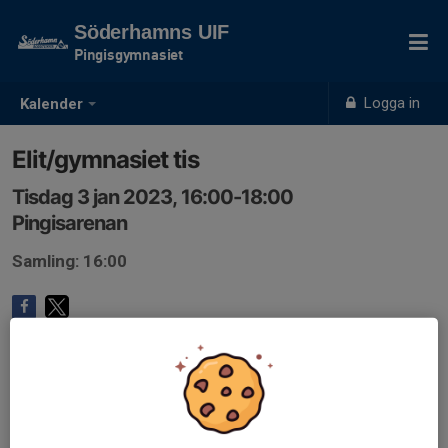
Söderhamns UIF
Pingisgymnasiet
Logga in
Kalender
Elit/gymnasiet tis
Tisdag 3 jan 2023, 16:00-18:00
Pingisarenan
Samling: 16:00