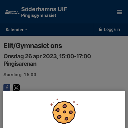
Söderhamns UIF
Pingisgymnasiet
Logga in
Kalender
Elit/Gymnasiet ons
Onsdag 26 apr 2023, 15:00-17:00
Pingisarenan
Samling: 15:00