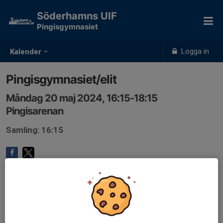
Söderhamns UIF
Pingisgymnasiet
Logga in
Kalender
Pingisgymnasiet/elit
Måndag 20 maj 2024, 16:15-18:15
Pingisarenan
Samling: 16:15