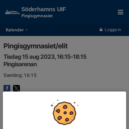
Söderhamns UIF
Pingisgymnasiet
Logga in
Kalender
Pingisgymnasiet/elit
Tisdag 15 aug 2023, 16:15-18:15
Pingisarenan
Samling: 16:15