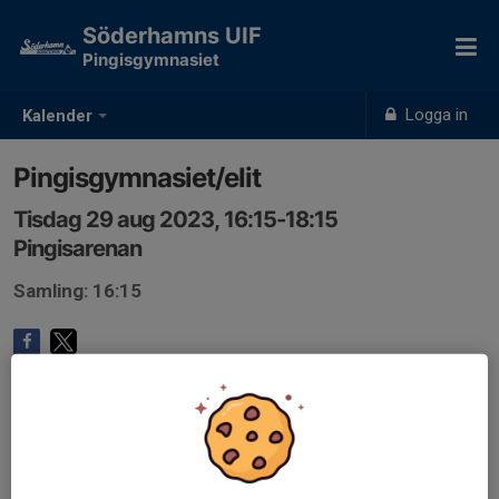
Söderhamns UIF
Pingisgymnasiet
Logga in
Kalender
Pingisgymnasiet/elit
Tisdag 29 aug 2023, 16:15-18:15
Pingisarenan
Samling: 16:15