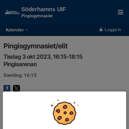
Söderhamns UIF
Pingisgymnasiet
Logga in
Kalender
Pingisgymnasiet/elit
Tisdag 3 okt 2023, 16:15-18:15
Pingisarenan
Samling: 16:15