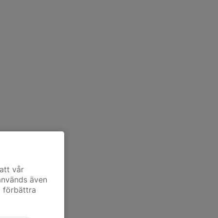
att vår
 används även
t förbättra