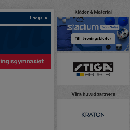
Kläder & Material
Logga in
ingisgymnasiet
Våra huvudpartners