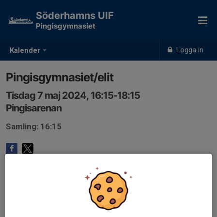
Söderhamns UIF
Pingisgymnasiet
Logga in
Kalender
Pingisgymnasiet/elit
Tisdag 7 maj 2024, 16:15-18:15
Pingisarenan
Samling: 16:15