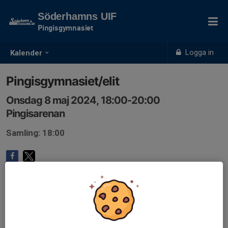
Söderhamns UIF
Pingisgymnasiet
Logga in
Kalender
Pingisgymnasiet/elit
Onsdag 8 maj 2024, 18:00-20:00
Pingisarenan
Samling: 18:00