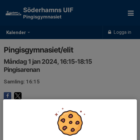
Söderhamns UIF
Pingisgymnasiet
Logga in
Kalender
Pingisgymnasiet/elit
Måndag 1 jan 2024, 16:15-18:15
Pingisarenan
Samling: 16:15