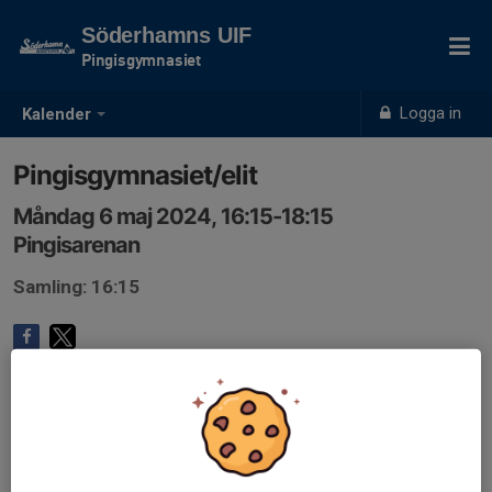
Söderhamns UIF
Pingisgymnasiet
Logga in
Kalender
Pingisgymnasiet/elit
Måndag 6 maj 2024, 16:15-18:15
Pingisarenan
Samling: 16:15