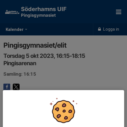
Söderhamns UIF
Pingisgymnasiet
Logga in
Kalender
Pingisgymnasiet/elit
Torsdag 5 okt 2023, 16:15-18:15
Pingisarenan
Samling: 16:15