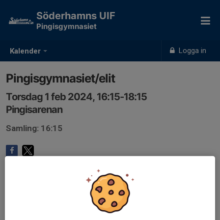
Söderhamns UIF
Pingisgymnasiet
Logga in
Kalender
Pingisgymnasiet/elit
Torsdag 1 feb 2024, 16:15-18:15
Pingisarenan
Samling: 16:15