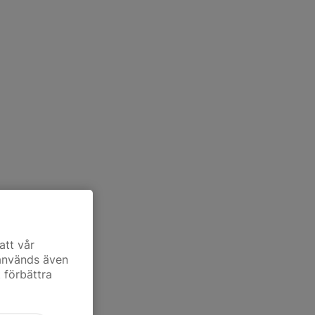
att vår
 används även
t förbättra