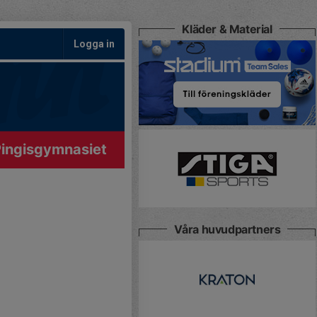
Kläder & Material
Logga in
ingisgymnasiet
Våra huvudpartners