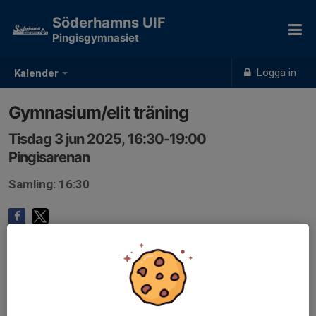
Söderhamns UIF
Pingisgymnasiet
Logga in
Kalender
Gymnasium/elit träning
Tisdag 3 jun 2025, 16:30-19:00
Pingisarenan
Samling: 16:30