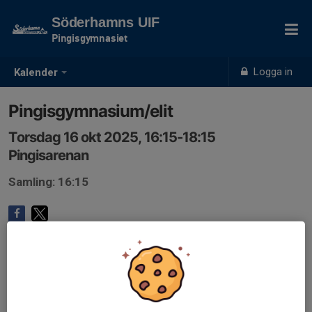
Söderhamns UIF
Pingisgymnasiet
Logga in
Kalender
Pingisgymnasium/elit
Torsdag 16 okt 2025, 16:15-18:15
Pingisarenan
Samling: 16:15