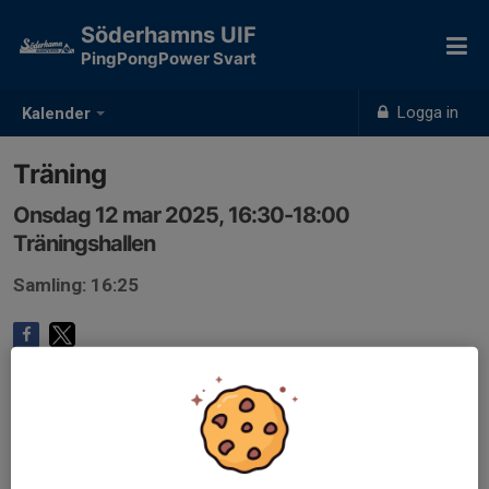
Söderhamns UIF
PingPongPower Svart
Logga in
Kalender
Träning
Onsdag 12 mar 2025, 16:30-18:00
Träningshallen
Samling: 16:25