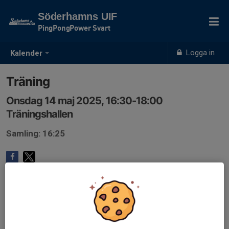
Söderhamns UIF
PingPongPower Svart
Logga in
Kalender
Träning
Onsdag 14 maj 2025, 16:30-18:00
Träningshallen
Samling: 16:25