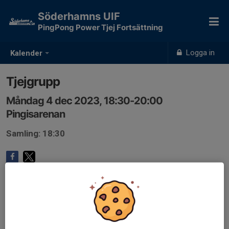
Söderhamns UIF
PingPong Power Tjej Fortsättning
Logga in
Kalender
Tjejgrupp
Måndag 4 dec 2023, 18:30-20:00
Pingisarenan
Samling: 18:30