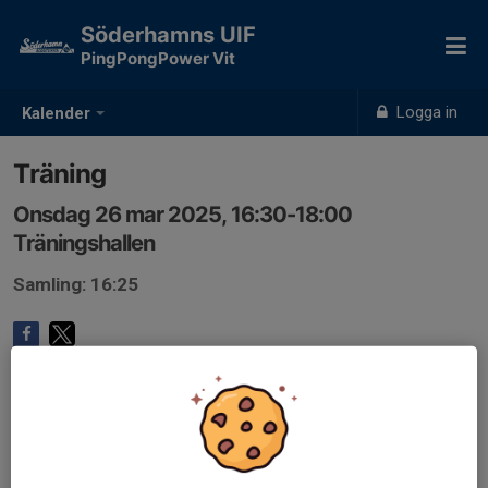
Söderhamns UIF
PingPongPower Vit
Logga in
Kalender
Träning
Onsdag 26 mar 2025, 16:30-18:00
Träningshallen
Samling: 16:25