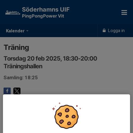
Söderhamns UIF
PingPongPower Vit
Logga in
Kalender
Träning
Torsdag 20 feb 2025, 18:30-20:00
Träningshallen
Samling: 18:25