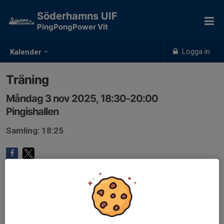
Söderhamns UIF
PingPongPower Vit
Logga in
Kalender
Träning
Måndag 3 nov 2025, 18:30-20:00
Pingishallen
Samling: 18:25