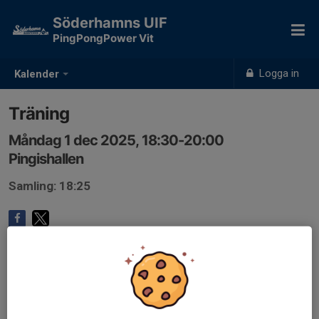
Söderhamns UIF
PingPongPower Vit
Logga in
Kalender
Träning
Måndag 1 dec 2025, 18:30-20:00
Pingishallen
Samling: 18:25