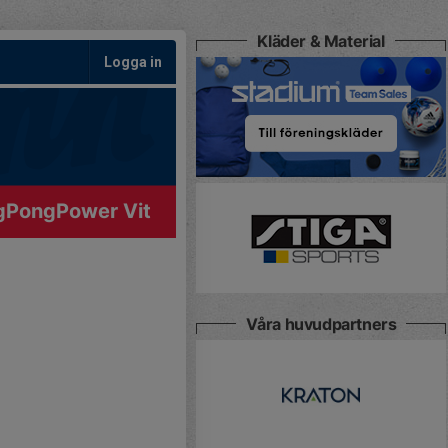
Kläder & Material
Logga in
gPongPower Vit
Våra huvudpartners