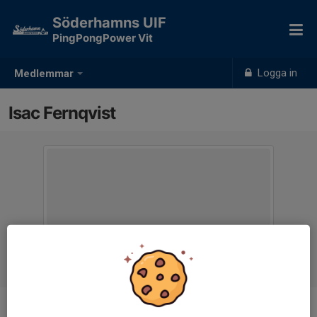
Söderhamns UIF
PingPongPower Vit
Logga in
Medlemmar
Isac Fernqvist
Ålder
12 år