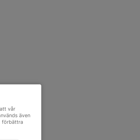
att vår
 används även
t förbättra