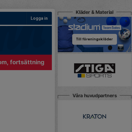
Kläder & Material
Logga in
m, fortsättning
Våra huvudpartners