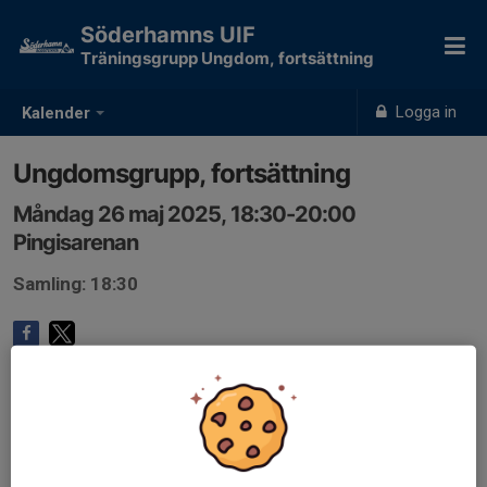
Söderhamns UIF
Träningsgrupp Ungdom, fortsättning
Logga in
Kalender
Ungdomsgrupp, fortsättning
Måndag 26 maj 2025, 18:30-20:00
Pingisarenan
Samling: 18:30