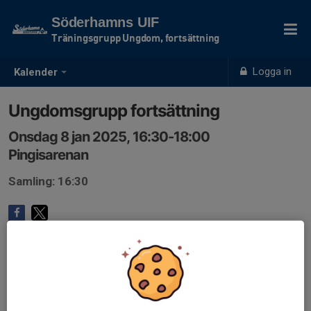
Söderhamns UIF
Träningsgrupp Ungdom, fortsättning
Logga in
Kalender
Ungdomsgrupp fortsättning
Onsdag 8 jan 2025, 16:30-18:00
Pingisarenan
Samling: 16:30