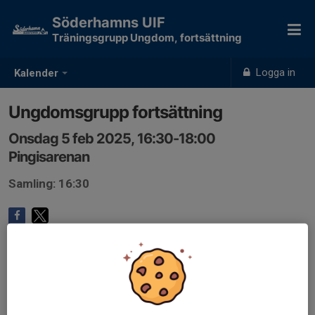
Söderhamns UIF
Träningsgrupp Ungdom, fortsättning
Logga in
Kalender
Ungdomsgrupp fortsättning
Onsdag 5 feb 2025, 16:30-18:00
Pingisarenan
Samling: 16:30