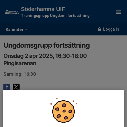
Söderhamns UIF
Träningsgrupp Ungdom, fortsättning
Logga in
Kalender
Ungdomsgrupp fortsättning
Onsdag 2 apr 2025, 16:30-18:00
Pingisarenan
Samling: 16:30