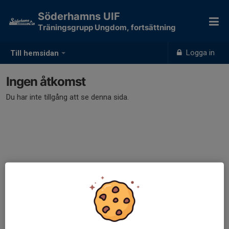
Söderhamns UIF
Träningsgrupp Ungdom, fortsättning
Logga in
Till hemsidan
Ingen åtkomst
Du har inte tillgång att se denna sida.