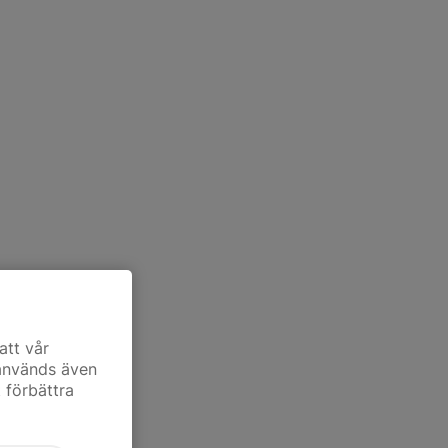
att vår
 används även
t förbättra