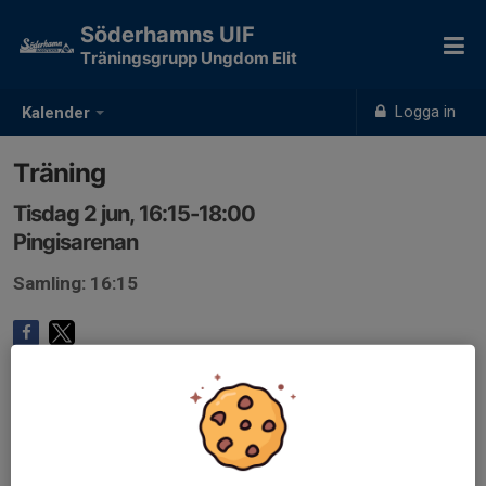
Söderhamns UIF
Träningsgrupp Ungdom Elit
Logga in
Kalender
Träning
Tisdag 2 jun, 16:15-18:00
Pingisarenan
Samling: 16:15