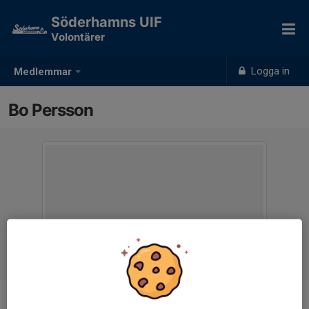
Söderhamns UIF
Volontärer
Logga in
Medlemmar
Bo Persson
Ålder
78 år