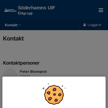
Söderhamns UIF
Elitgrupp
Logga in
Kontakt
Kontakt
Kontaktpersoner
Peter Blomqvist
Tränare
070-392 90 19
suifblomman@hotmail.com