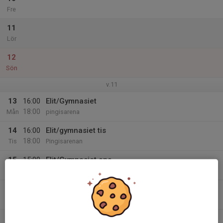
Fre
11
Lör
12
Sön
v.11
13
16:00
Elit/Gymnasiet
18:00
Mån
pingisarena
14
16:00
Elit/gymnasiet tis
18:00
Tis
Pingisarenan
15
15:00
Elit/Gymnasiet ons
17:00
Ons
Pingisarenan
16
16:00
Elit/gymnasiet
18:00
Tor
Pingisarenan
17