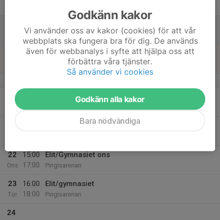
Fre
Godkänn kakor
18
Vi använder oss av kakor (cookies) för att vår
Lör
webbplats ska fungera bra för dig. De används
även för webbanalys i syfte att hjälpa oss att
19
förbättra våra tjänster.
Sön
Så använder vi cookies
v.12
20
16:00
Elit/Gymnasiet
Godkänn alla kakor
18:00
Mån
pingisarena
Bara nödvändiga
21
16:00
Elit/gymnasiet tis
18:00
Tis
Pingisarenan
22
15:00
Elit/Gymnasiet ons
17:00
Ons
Pingisarenan
23
16:00
Elit/gymnasiet
18:00
Tor
Pingisarenan
24