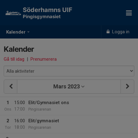
Söderhamns UIF
Pingisgymnasiet
Logga in
Kalender
Kalender
Gå till idag
|
Prenumerera
Mars 2023
1
15:00
Elit/Gymnasiet ons
17:00
Ons
Pingisarenan
2
16:00
Elit/gymnasiet
18:00
Tor
Pingisarenan