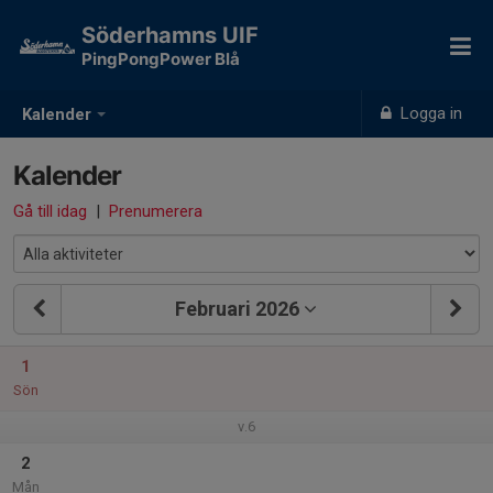
Söderhamns UIF
PingPongPower Blå
Logga in
Kalender
Kalender
Gå till idag
|
Prenumerera
Februari 2026
1
Sön
v.6
2
Mån