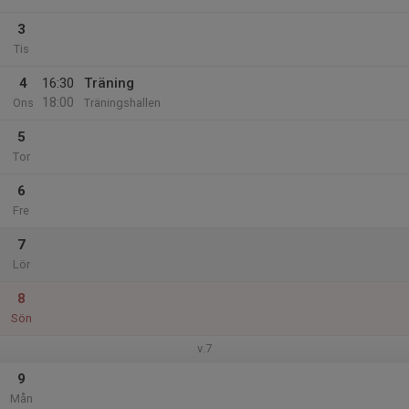
3
Tis
4
16:30
Träning
18:00
Ons
Träningshallen
5
Tor
6
Fre
7
Lör
8
Sön
v.7
9
Mån