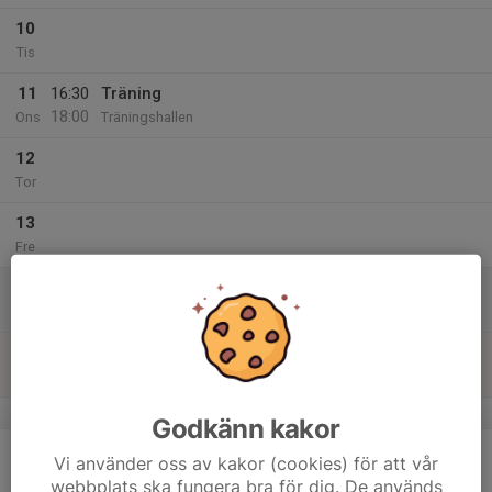
10
Tis
11
16:30
Träning
18:00
Ons
Träningshallen
12
Tor
13
Fre
14
Lör
15
Sön
v.8
Godkänn kakor
16
Vi använder oss av kakor (cookies) för att vår
Mån
webbplats ska fungera bra för dig. De används