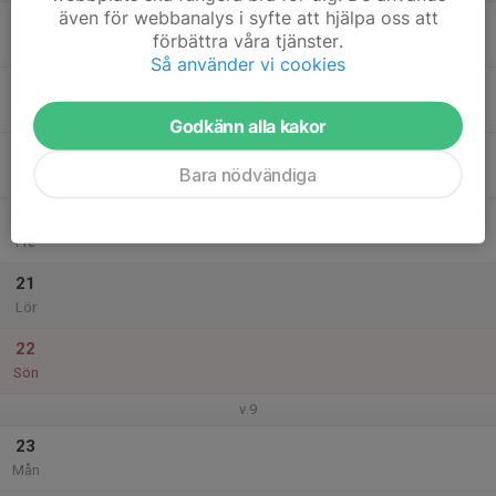
även för webbanalys i syfte att hjälpa oss att
17
förbättra våra tjänster.
Tis
Så använder vi cookies
18
16:30
Träning
18:00
Ons
Träningshallen
Godkänn alla kakor
19
Bara nödvändiga
Tor
20
Fre
21
Lör
22
Sön
v.9
23
Mån