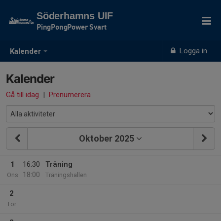
Söderhamns UIF
PingPongPower Svart
Logga in
Kalender
Kalender
Gå till idag
|
Prenumerera
Oktober 2025
1
16:30
Träning
18:00
Ons
Träningshallen
2
Tor