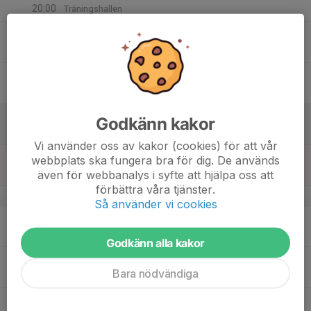
20:00
Träningshallen
16
18:30
Träning 18.30-20
20:00
Tor
Pingishallen
17
Fre
18
Godkänn kakor
Lör
Vi använder oss av kakor (cookies) för att vår
19
webbplats ska fungera bra för dig. De används
Sön
även för webbanalys i syfte att hjälpa oss att
förbättra våra tjänster.
v.43
Så använder vi cookies
20
18:30
Träning/ stegen
20:00
Mån
Pingishallen
Godkänn alla kakor
18:30
Suif 3
Bara nödvändiga
20:00
Träningshallen
18:30
Suif 1