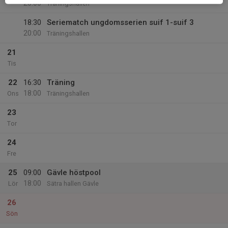
20:00
Träningshallen
18:30
Seriematch ungdomsserien suif 1-suif 3
20:00
Träningshallen
21
Tis
22
16:30
Träning
18:00
Ons
Träningshallen
23
Tor
24
Fre
25
09:00
Gävle höstpool
18:00
Lör
Sätra hallen Gävle
26
Sön