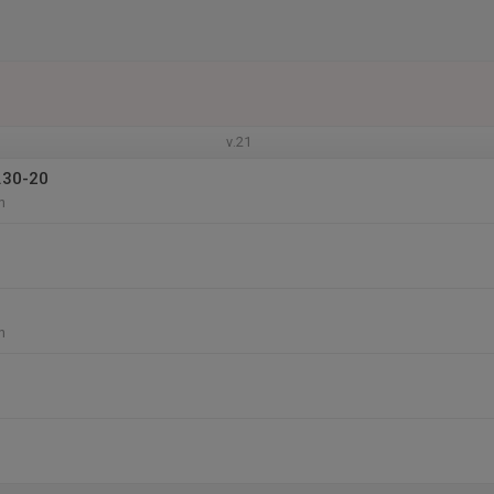
v.21
.30-20
n
n