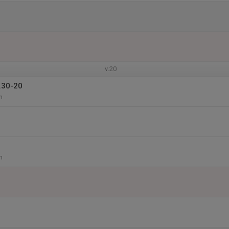
v.20
.30-20
n
n