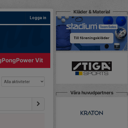
Kläder & Material
Logga in
gPongPower Vit
Våra huvudpartners