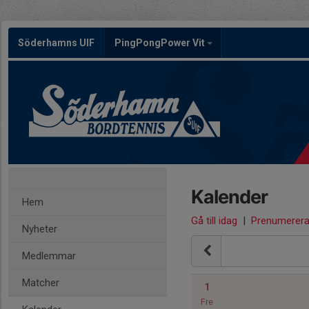
Söderhamns UIF
PingPongPower Vit
Kalender
Hem
Gå till idag
|
Prenumerer
Nyheter
Medlemmar
Matcher
1
Fre