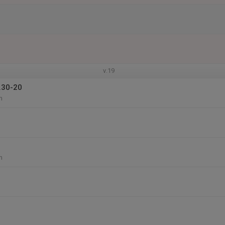
v.19
.30-20
n
n