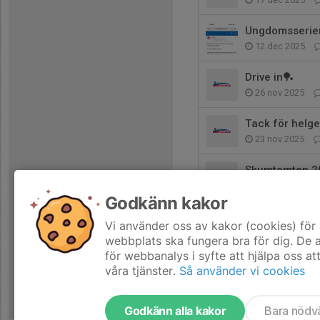
Ungdomsserien
12 dec 2025
Drive in🏓
26 nov 2025
Tack för helge
23 nov 2025
Skumtomten 2
13 nov 2025
Godkänn kakor
Program Häls
Vi använder oss av kakor (cookies) för 
12 nov 2025
webbplats ska fungera bra för dig. De
för webbanalys i syfte att hjälpa oss at
våra tjänster.
Så använder vi cookies
Godkänn alla kakor
Bara nödv