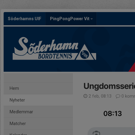
Söderhamns UIF
PingPongPower Vit
Ungdomsseri
Hem
2 feb, 08:13
0 komm
Nyheter
Medlemmar
Matcher