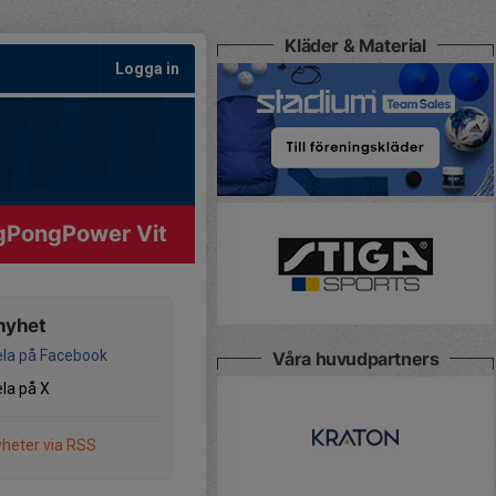
Kläder & Material
Logga in
gPongPower Vit
nyhet
la på Facebook
Våra huvudpartners
la på X
heter via RSS