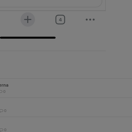
erna
0
0
0