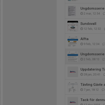
Ungdomsserie
2 mar, 12:54
Sundsvall
12 feb, 12:32
Alfta
9 feb, 12:34
Ungdomsserie
2 feb, 08:13
Uppdatering Tä
28 jan, 20:41
Tävling Gävle a
7 jan, 18:12
Tack för denn
17 dec 2025