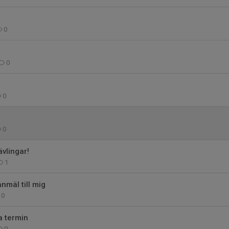
0
0
0
0
vlingar!
1
nmäl till mig
0
a termin
0