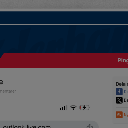
Pin
e
Dela 
entarer
De
De
Ny