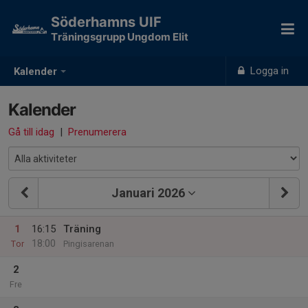
Söderhamns UIF
Träningsgrupp Ungdom Elit
Logga in
Kalender
Kalender
Gå till idag
|
Prenumerera
Januari 2026
1
16:15
Träning
18:00
Tor
Pingisarenan
2
Fre