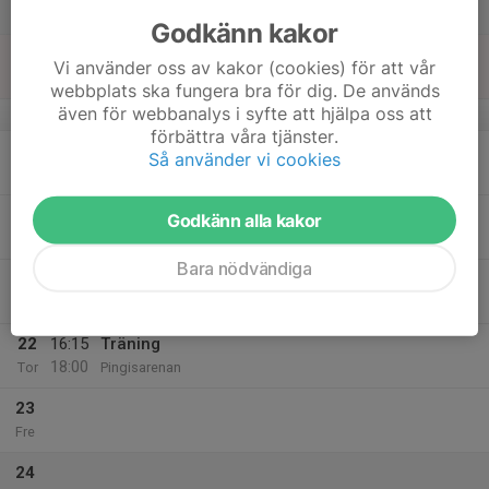
Lör
Godkänn kakor
18
Vi använder oss av kakor (cookies) för att vår
Sön
webbplats ska fungera bra för dig. De används
även för webbanalys i syfte att hjälpa oss att
v.4
förbättra våra tjänster.
19
16:15
Träning
Så använder vi cookies
18:00
Mån
Pingisarenan
20
16:15
Träning
Godkänn alla kakor
18:00
Tis
Pingisarenan
Bara nödvändiga
21
18:30
Träning
20:00
Ons
Pingisarenan
22
16:15
Träning
18:00
Tor
Pingisarenan
23
Fre
24