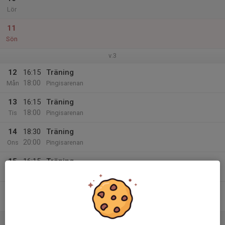
Lör
11
Sön
v.3
12
16:15
Träning
18:00
Mån
Pingisarenan
13
16:15
Träning
18:00
Tis
Pingisarenan
14
18:30
Träning
20:00
Ons
Pingisarenan
15
16:15
Träning
18:00
Tor
Pingisarenan
16
Fre
17