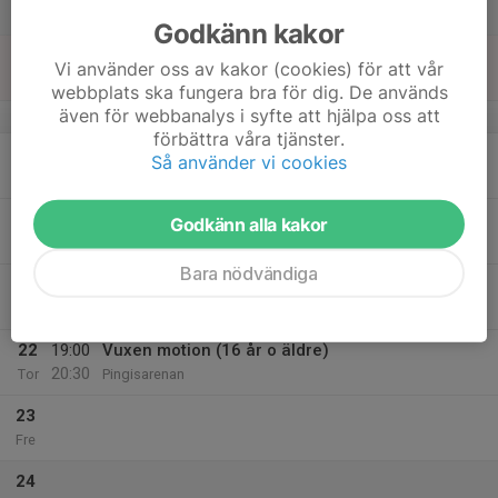
Lör
Godkänn kakor
18
Vi använder oss av kakor (cookies) för att vår
Sön
webbplats ska fungera bra för dig. De används
även för webbanalys i syfte att hjälpa oss att
v.21
förbättra våra tjänster.
19
Så använder vi cookies
Mån
20
19:00
Vuxen motion (16 år o äldre)
Godkänn alla kakor
20:30
Tis
Pingisarenan
Bara nödvändiga
21
Ons
22
19:00
Vuxen motion (16 år o äldre)
20:30
Tor
Pingisarenan
23
Fre
24