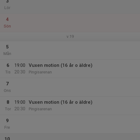
3
Lör
4
Sön
v.19
5
Mån
6
19:00
Vuxen motion (16 år o äldre)
20:30
Tis
Pingisarenan
7
Ons
8
19:00
Vuxen motion (16 år o äldre)
20:30
Tor
Pingisarenan
9
Fre
10