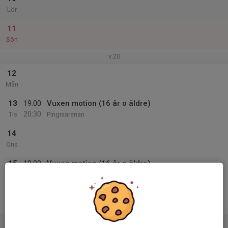
Lör
11
Sön
v.20
12
Mån
13
19:00
Vuxen motion (16 år o äldre)
20:30
Tis
Pingisarenan
14
Ons
15
19:00
Vuxen motion (16 år o äldre)
20:30
Tor
Pingisarenan
16
Fre
17