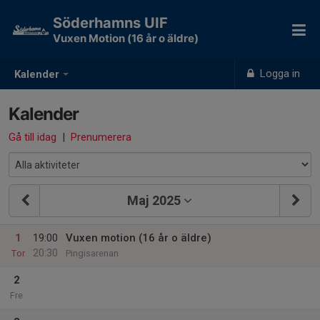
Söderhamns UIF
Vuxen Motion (16 år o äldre)
Logga in
Kalender
Kalender
Gå till idag
|
Prenumerera
Maj 2025
1
19:00
Vuxen motion (16 år o äldre)
20:30
Tor
Pingisarenan
2
Fre