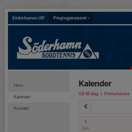
Söderhamns UIF
Pingisgymnasiet
Kalender
Hem
Gå till idag
|
Prenumerera
Kalender
Kontakt
1
Sön