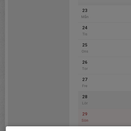
23
Mån
24
Tis
25
Ons
26
Tor
27
Fre
28
Lör
29
Sön