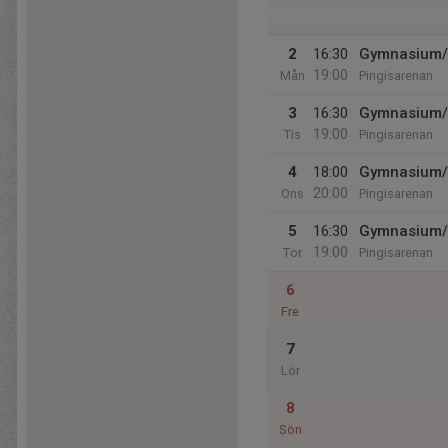
2
16:30
Gymnasium/e
19:00
Mån
Pingisarenan
3
16:30
Gymnasium/e
19:00
Tis
Pingisarenan
4
18:00
Gymnasium/e
20:00
Ons
Pingisarenan
5
16:30
Gymnasium/e
19:00
Tor
Pingisarenan
6
Fre
7
Lör
8
Sön