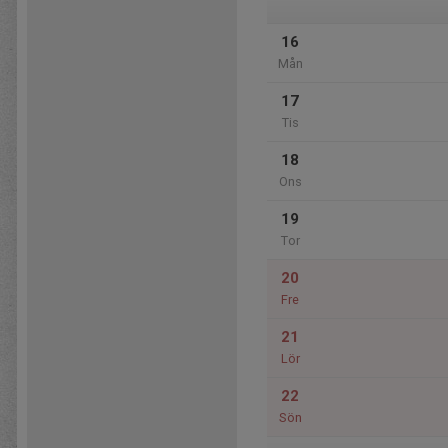
16
Mån
17
Tis
18
Ons
19
Tor
20
Fre
21
Lör
22
Sön