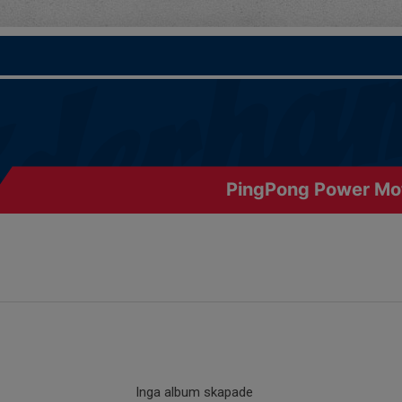
PingPong Power Mot
Inga album skapade