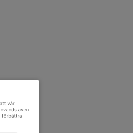
att vår
 används även
t förbättra