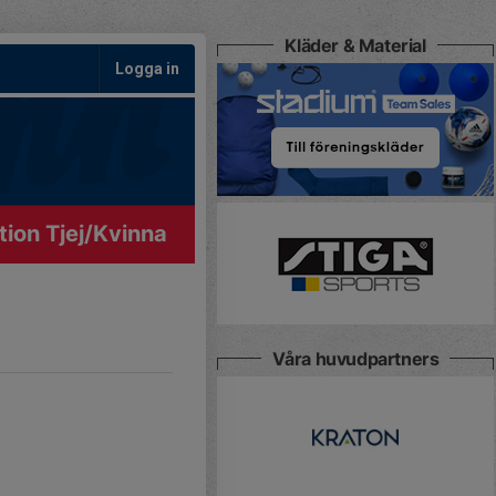
Kläder & Material
Logga in
ion Tjej/Kvinna
Våra huvudpartners