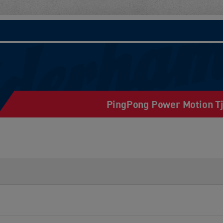
PingPong Power Motion Tj