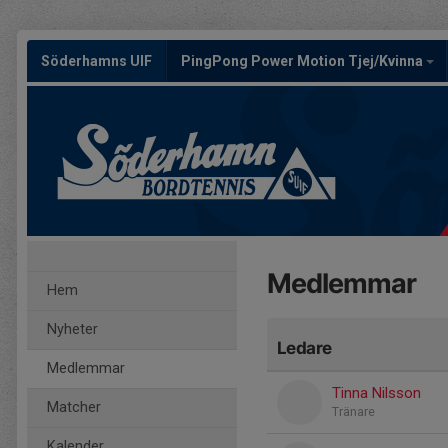
Söderhamns UIF
PingPong Power Motion Tjej/Kvinna
Medlemmar
Hem
Nyheter
Ledare
Medlemmar
Tinna Nilsson
Matcher
Tränare
Kalender