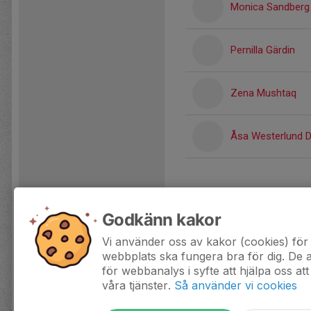
Monica Sandberg
Pernilla Gärdin
Zena Mushtaq
Åsa Westerlund D
Godkänn kakor
Vi använder oss av kakor (cookies) för 
webbplats ska fungera bra för dig. De
för webbanalys i syfte att hjälpa oss att
våra tjänster.
Så använder vi cookies