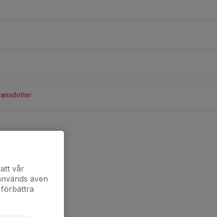
ansdotter
att vår
 används även
 förbättra